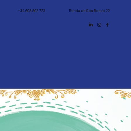
TELÉFONO
UBICACIÓN
+34 608 802 723
Ronda de Don Bosco 22