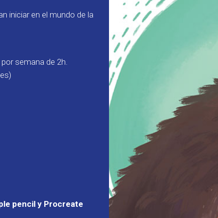
n iniciar en el mundo de la
e por semana de 2h.
les)
ple pencil y Procreate